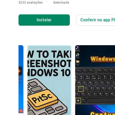
3233 avaliações
downloads
Instalar
Conferir no app P