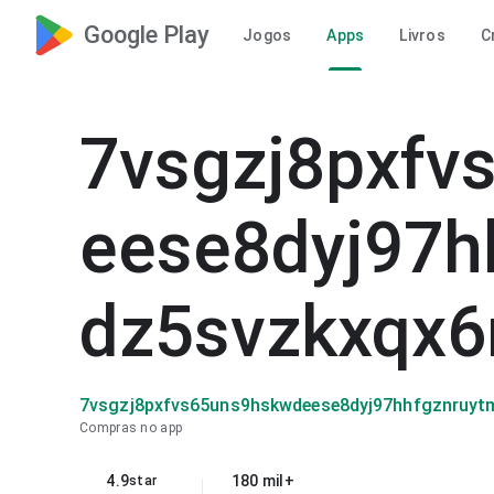
Google Play
Jogos
Apps
Livros
C
7vsgzj8pxfv
eese8dyj97h
dz5svzkxqx6
7vsgzj8pxfvs65uns9hskwdeese8dyj97hhfgznruyt
Compras no app
4.9
180 mil+
star