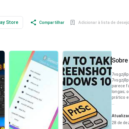
lay Store
Compartilhar
Adicionar à lista de desej
Sobre 
7vsgzj8
7vsgzj8
parece f
longas; 
prático 
7vsgzj8
parece l
Atualiz
seções; 
28 de de
melhor q