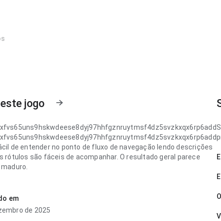
os
este jogo
pxfvs65uns9hskwdeese8dyj97hhfgznruytmsf4dz5svzkxqx6rp6add
S
pxfvs65uns9hskwdeese8dyj97hhfgznruytmsf4dz5svzkxqx6rp6add
p
ácil de entender no ponto de fluxo de navegação lendo descrições
os rótulos são fáceis de acompanhar. O resultado geral parece
E
e maduro.
E
pxfvs65uns9hskwdeese8dyj97hhfgznruytmsf4dz5svzkxqx6rp6add
eve no ponto de velocidade de carregamento ao navegar por várias
O
ado em
a página não parece carregada. A página causa uma impressão
zembro de 2025
ue algo genérico.
V