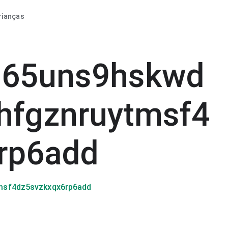
rianças
s65uns9hskwd
hfgznruytmsf4
rp6add
msf4dz5svzkxqx6rp6add