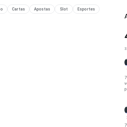
no
Cartas
Apostas
Slot
Esportes
3
7
v
p
7