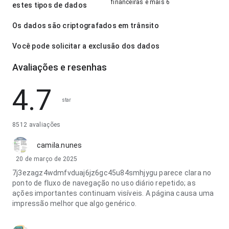
financeiras e mais 6
estes tipos de dados
Os dados são criptografados em trânsito
Você pode solicitar a exclusão dos dados
Avaliações e resenhas
4.7
star
8512 avaliações
camila.nunes
20 de março de 2025
7j3ezagz4wdmfvduaj6jz6gc45u84smhjygu parece clara no
ponto de fluxo de navegação no uso diário repetido; as
ações importantes continuam visíveis. A página causa uma
impressão melhor que algo genérico.