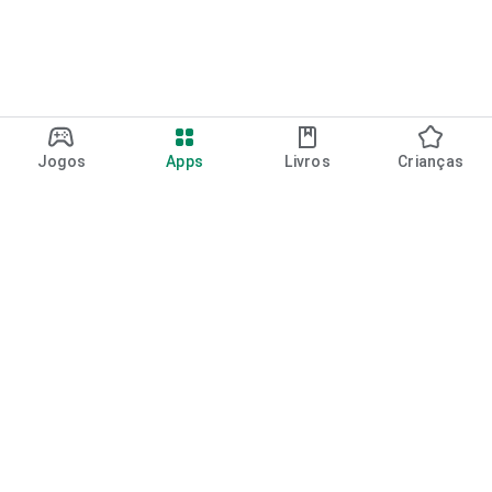
Jogos
Apps
Livros
Crianças
Google Play
Play Pass
Pontos do Play Points
Vales-presente
Resgatar