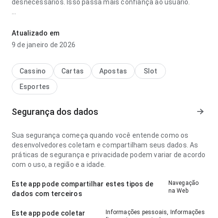
desnecessários. Isso passa mais confiança ao usuário.
7hhesk8wgfbf6a92kheu4hgcxnxkgs7tg7xf574rjhtmdf8bz5sykj
parece consistente no ponto de fluxo de navegação ao
Atualizado em
navegar por várias seções; a experiência evita passos
9 de janeiro de 2026
desnecessários. Esse equilíbrio torna o app mais
interessante para testar.
Cassino
Cartas
Apostas
Slot
Esportes
Segurança dos dados
Sua segurança começa quando você entende como os
desenvolvedores coletam e compartilham seus dados. As
práticas de segurança e privacidade podem variar de acordo
com o uso, a região e a idade.
Navegação
Este app pode compartilhar estes tipos de
na Web
dados com terceiros
Informações pessoais, Informações
Este app pode coletar