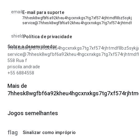
email
E-mail para suporte
7hhesk8wgfbf6a92kheu4hgcxnxkgs7tg7xf574rjhtmdf8bz5sykjjae
service@7hhesk8wgfbf6a92kheu4hgcxnxkgs7tg7xf574rjhtmdf8bz
shield
Política de privacidade
Sobre o desenvolvedor
7hhesk8wgfbf6a92kheu4hgcxnxkgs7tg7xf574rjhtmdf8bz5sykj
service@7hhesk8wgfbf6a92kheu4hgcxnxkgs7tg7xf574rjhtmdf
558 Rua f
priscila.andrade
+55 6884558
Mais de
7hhesk8wgfbf6a92kheu4hgcxnxkgs7tg7xf574rjhtm
Jogos semelhantes
flag
Sinalizar como impróprio