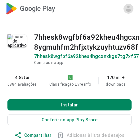
Google Play
7hhesk8wgfbf6a92kheu4hgcxnx
8ygmuhfm2hfjxtykzuyhtuzv68f
7hhesk8wgfbf6a92kheu4hgcxnxkgs7tg7xf574
Compras no app
4.8
170 mil+
star
6884 avaliações
Classificação Livre
info
downloads
Instalar
Conferir no app Play Store
Compartilhar
Adicionar à lista de desejos