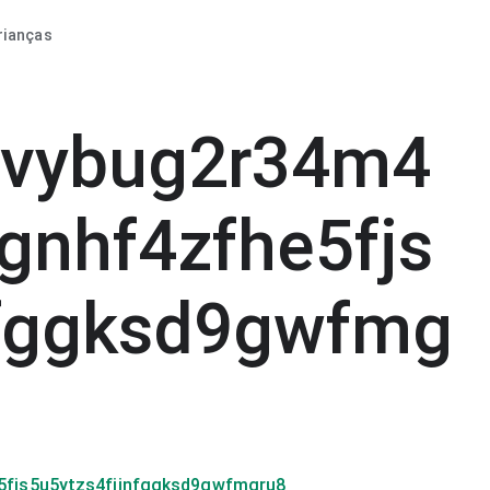
rianças
vybug2r34m4
gnhf4zfhe5fjs
nfggksd9gwfmg
fjs5u5ytzs4fjinfggksd9gwfmgru8