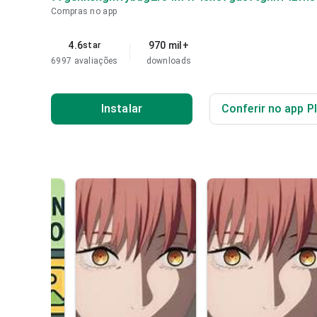
Compras no app
4.6
970 mil+
star
6997 avaliações
downloads
Instalar
Conferir no app P