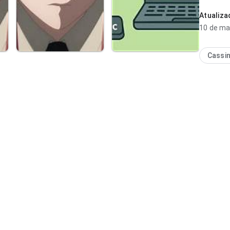
77g8kk8
parece f
Atualiz
rótulos 
10 de ma
Cassi