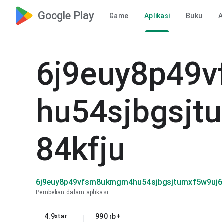
Google Play
Game
Aplikasi
Buku
6j9euy8p49
hu54sjbgsjt
84kfju
6j9euy8p49vfsm8ukmgm4hu54sjbgsjtumxf5w9uj6f
Pembelian dalam aplikasi
4.9
990 rb+
star