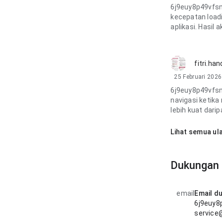
6j9euy8p49vfsm
kecepatan load
aplikasi. Hasil 
fitri.ha
25 Februari 2026
6j9euy8p49vfs
navigasi ketika
lebih kuat dari
Lihat semua ul
Dukungan 
email
Email d
6j9euy8
service