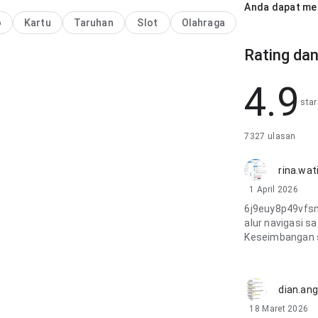
Anda dapat me
o
Kartu
Taruhan
Slot
Olahraga
Rating dan
4.9
star
7327 ulasan
rina.wat
1 April 2026
6j9euy8p49vfs
alur navigasi s
Keseimbangan s
dian.ang
18 Maret 2026