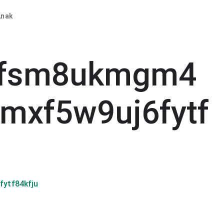
Anak
vfsm8ukmgm4
umxf5w9uj6fytf
ytf84kfju