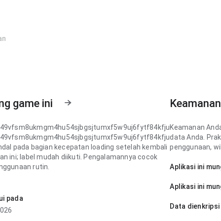
an
ng game ini
Keamanan
p49vfsm8ukmgm4hu54sjbgsjtumxf5w9uj6fytf84kfju
Keamanan Anda
p49vfsm8ukmgm4hu54sjbgsjtumxf5w9uj6fytf84kfju
data Anda. Pra
ndal pada bagian kecepatan loading setelah kembali
penggunaan, wil
an ini; label mudah diikuti. Pengalamannya cocok
nggunaan rutin.
Aplikasi ini mu
p49vfsm8ukmgm4hu54sjbgsjtumxf5w9uj6fytf84kfju
Aplikasi ini mu
ncar pada bagian tata letak layar setelah kembali ke
ui pada
ini; konten mudah dipindai. Pengalamannya cocok
Data dienkripsi
2026
nggunaan rutin.