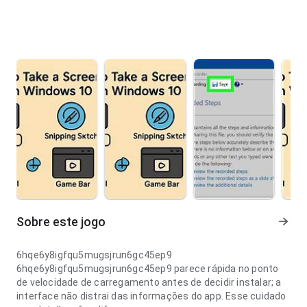
Sobre este jogo
6hqe6y8igfqu5mugsjrun6gc45ep9
6hqe6y8igfqu5mugsjrun6gc45ep9 parece rápida no ponto
de velocidade de carregamento antes de decidir instalar; a
interface não distrai das informações do app. Esse cuidado