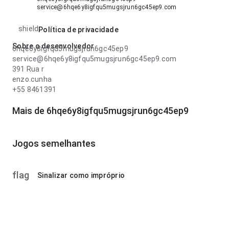
service@6hqe6y8igfqu5mugsjrun6gc45ep9.com
shield
Política de privacidade
Sobre o desenvolvedor
6hqe6y8igfqu5mugsjrun6gc45ep9
service@6hqe6y8igfqu5mugsjrun6gc45ep9.com
391 Rua r
enzo.cunha
+55 8461391
Mais de 6hqe6y8igfqu5mugsjrun6gc45ep9
Jogos semelhantes
flag
Sinalizar como impróprio