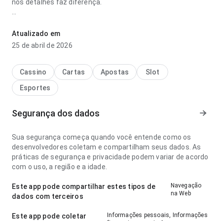
nos detalhes faz diferença.
6hqe6y8igfqu5mugsjrun6gc45ep9 parece clara no ponto de
velocidade de carregamento antes de decidir instalar; a
Atualizado em
página parece completa sem ficar pesada. Isso passa mais
25 de abril de 2026
confiança ao usuário.
Cassino
Cartas
Apostas
Slot
Esportes
Segurança dos dados
Sua segurança começa quando você entende como os
desenvolvedores coletam e compartilham seus dados. As
práticas de segurança e privacidade podem variar de acordo
com o uso, a região e a idade.
Navegação
Este app pode compartilhar estes tipos de
na Web
dados com terceiros
Informações pessoais, Informações
Este app pode coletar