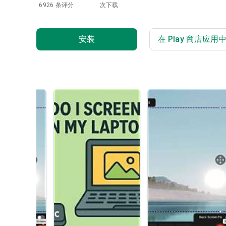
6926 条评分
次下载
安装
在 Play 商店应用