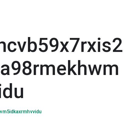
hcvb59x7rxis2
rqa98rmekhwm
idu
hwm5idkaxrmhvvidu