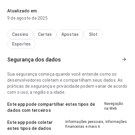
velocidade de carregamento ao voltar para a página depois;
as ações importantes continuam visíveis. O resultado geral
Atualizado em
parece prático e maduro.
9 de agosto de 2025
Cassino
Cartas
Apostas
Slot
Esportes
Segurança dos dados
Sua segurança começa quando você entende como os
desenvolvedores coletam e compartilham seus dados. As
práticas de segurança e privacidade podem variar de acordo
com o uso, a região e a idade.
Navegação
Este app pode compartilhar estes tipos de
na Web
dados com terceiros
Informações pessoais, Informações
Este app pode coletar
financeiras e mais 6
estes tipos de dados