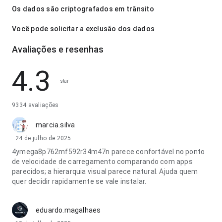
Os dados são criptografados em trânsito
Você pode solicitar a exclusão dos dados
Avaliações e resenhas
4.3
star
9334 avaliações
marcia.silva
24 de julho de 2025
4ymega8p762mf592r34m47n parece confortável no ponto
de velocidade de carregamento comparando com apps
parecidos; a hierarquia visual parece natural. Ajuda quem
quer decidir rapidamente se vale instalar.
eduardo.magalhaes