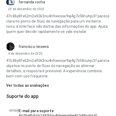
fernanda.rocha
25 de dezembro de 2025
47c86y8fx62m2a92k3nu4n9wesxe9aj4g7x58nuhjs3f parece
clara no ponto de fluxo de navegação para um visitante
novo; a interface não distrai das informações do app. Ajuda
quem quer decidir rapidamente se vale instalar.
francisco.teixeira
4 de dezembro de 2025
47c86y8fx62m2a92k3nu4n9wesxe9aj4g7x58nuhjs3f parece
objetiva no ponto de fluxo de navegação ao alternar
detalhes; a resposta é previsível. A experiência combina
bem com uso frequente.
Ver todas as avaliações
Suporte do app
email
E-mail para suporte
47c86y8fx62m2a92k3nu4n9wesxe9aj4g7x58nuhjs3f-