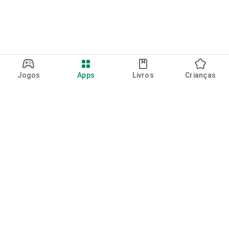
Jogos
Apps
Livros
Crianças
Google Play
Play Pass
Pontos do Play Points
Vales-presente
Resgatar