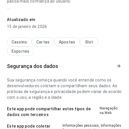
passa mais confiança ao usuário.
47c86y8fx62m2a92k3nu4n9wesxe9aj4g7x58nuhjs3f parece
consistente no ponto de fluxo de navegação para um
Atualizado em
visitante novo; a experiência evita passos desnecessários.
15 de janeiro de 2026
O resultado geral parece prático e maduro.
Cassino
Cartas
Apostas
Slot
Esportes
Segurança dos dados
Sua segurança começa quando você entende como os
desenvolvedores coletam e compartilham seus dados. As
práticas de segurança e privacidade podem variar de acordo
com o uso, a região e a idade.
Navegação
Este app pode compartilhar estes tipos de
na Web
dados com terceiros
Informações pessoais, Informações
Este app pode coletar